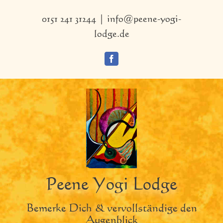
Zum
Inhalt
0151 241 31244
|
info@peene-yogi-
springen
lodge.de
Facebook
Peene Yogi Lodge
Bemerke Dich & vervollständige den
Augenblick