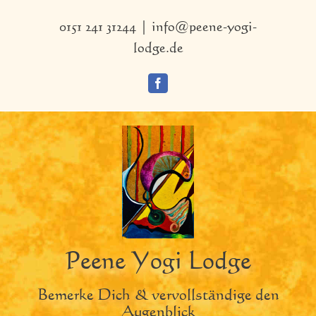
Zum
Inhalt
0151 241 31244
|
info@peene-yogi-
springen
lodge.de
Facebook
Peene Yogi Lodge
Bemerke Dich & vervollständige den
Augenblick