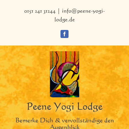
Zum
Inhalt
0151 241 31244
|
info@peene-yogi-
springen
lodge.de
Facebook
Peene Yogi Lodge
Bemerke Dich & vervollständige den
Augenblick