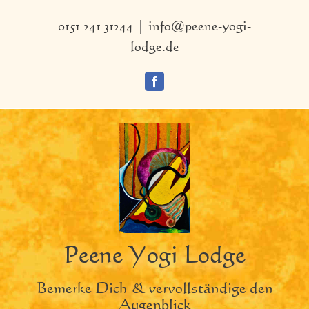
Zum
Inhalt
0151 241 31244
|
info@peene-yogi-
springen
lodge.de
Facebook
Peene Yogi Lodge
Bemerke Dich & vervollständige den
Augenblick