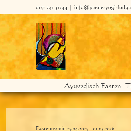
Zum
0151 241 31244
|
info@peene-yogi-lodge
Inhalt
springen
Ayuvedisch Fasten
T
Fastentermin 25.04.2025 – 01.05.2026