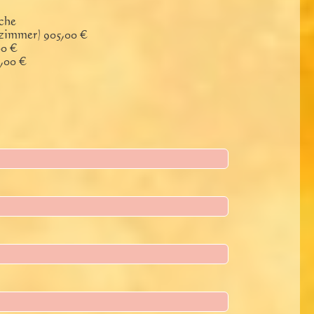
che
immer) 905,00 €
00 €
,00 €